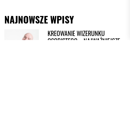
NAJNOWSZE WPISY
KREOWANIE WIZERUNKU
OSOBISTEGO – NAJWAŻNIEJSZE
ZASADY
1
JAKI POWINIEN BYĆ ADWOKAT
OD PRAWA KARNEGO?
2
KOLONIE I PÓŁKOLONIE DLA
DZIECI