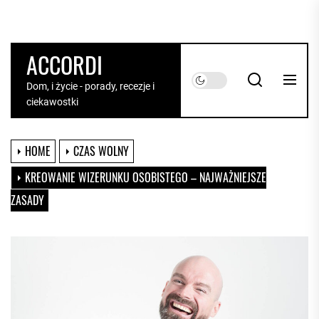
Skip
to
the
ACCORDI
content
Dom, i życie - porady, recezje i
ciekawostki
HOME
CZAS WOLNY
KREOWANIE WIZERUNKU OSOBISTEGO – NAJWAŻNIEJSZE
ZASADY