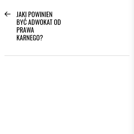
NAWIGACJA
JAKI POWINIEN
Previous
BYĆ ADWOKAT OD
WPISU
post:
PRAWA
KARNEGO?