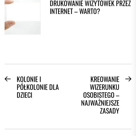
DRUKOWANIE WIZYTÓWEK PRZEZ
INTERNET – WARTO?
NAWIGACJA
KOLONIE I
KREOWANIE
Previous
N
PÓŁKOLONIE DLA
WIZERUNKU
WPISU
post:
po
DZIECI
OSOBISTEGO –
NAJWAŻNIEJSZE
ZASADY