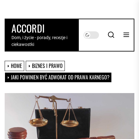
Skip
to
the
ACCORDI
content
Dom, i życie - porady, recezje i
ciekawostki
HOME
BIZNES I PRAWO
JAKI POWINIEN BYĆ ADWOKAT OD PRAWA KARNEGO?