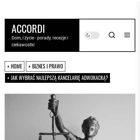
Skip
to
the
ACCORDI
content
Dom, i życie - porady, recezje i
ciekawostki
HOME
BIZNES I PRAWO
JAK WYBRAĆ NAJLEPSZĄ KANCELARIĘ ADWOKACKĄ?