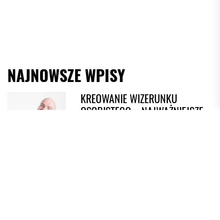
NAJNOWSZE WPISY
KREOWANIE WIZERUNKU
OSOBISTEGO – NAJWAŻNIEJSZE
ZASADY
1
JAKI POWINIEN BYĆ ADWOKAT
OD PRAWA KARNEGO?
2