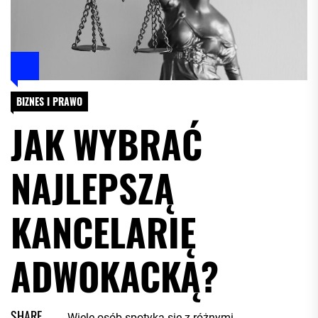
BIZNES I PRAWO
JAK WYBRAĆ
NAJLEPSZĄ
KANCELARIĘ
ADWOKACKĄ?
SHARE
Wiele osób spotyka się z różnymi